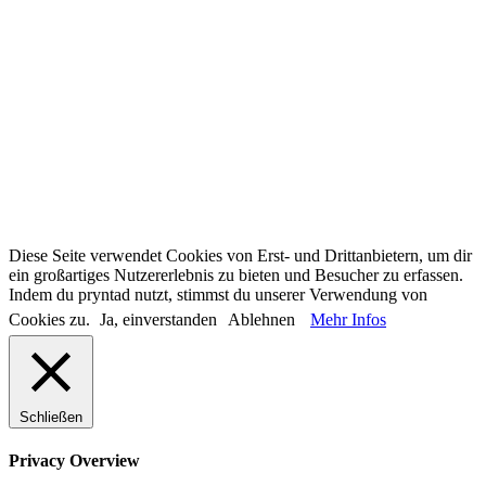
a brand by beech media GmbH
Freibadstraße 30
81543 München
Impressum
AGB
Datenschutz
Diese Seite verwendet Cookies von Erst- und Drittanbietern, um dir
ein großartiges Nutzererlebnis zu bieten und Besucher zu erfassen.
Indem du pryntad nutzt, stimmst du unserer Verwendung von
Cookies zu.
Ja, einverstanden
Ablehnen
Mehr Infos
Schließen
Privacy Overview